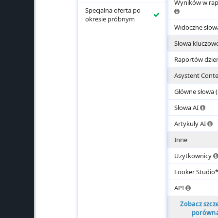
Wyników w rap
konkurentów
Specjalna oferta po
Ta
Włączone
okresie próbnym
liczba
Widoczne sło
określa,
ile
Słowa kluczow
rzędów
w
Raportów dzie
tabeli
z
Asystent Cont
wynikami
możesz
Główne słowa 
zobaczyć
i
Licz
Słowa AI
wyeksportow
słów
T
Artykuły AI
któr
AI
moż
Inne
Ar
wyg
G
za
Użytkownicy
e
pom
u
sztu
Looker Studio
t
intel
cr
(AI)
You
API
c
w
will
r
trak
Zobacz szcz
get
to
trwa
porówn
a