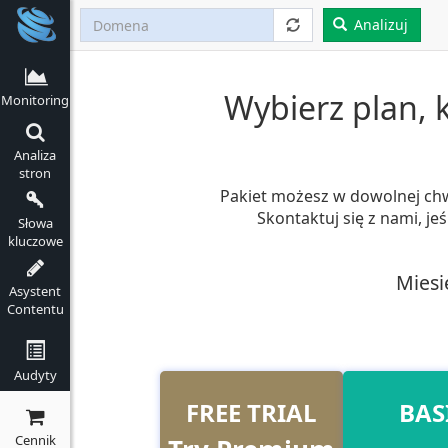
Analizuj
Wybierz plan, 
Monitoring
Analiza
stron
Pakiet możesz w dowolnej chwili
Skontaktuj się z nami, jeś
Słowa
kluczowe
Miesi
Asystent
Contentu
Audyty
FREE TRIAL
BAS
Cennik