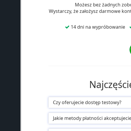
Możesz bez żadnych zo
Wystarczy, że założysz darmowe konto
Włączone
14 dni na wypróbowanie
Najczęści
Czy oferujecie dostęp testowy?
Jakie metody płatności akceptujeci