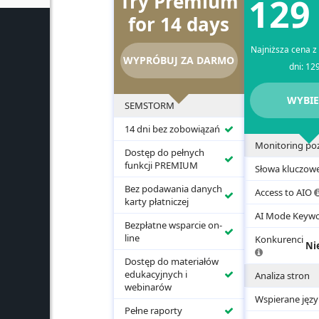
Try Premium
129
for 14 days
Najniższa cena z 
WYPRÓBUJ ZA DARMO
dni:
12
WYBIE
SEMSTORM
Włączone
14 dni bez zobowiązań
Monitoring poz
Dostęp do pełnych
Włączone
funkcji PREMIUM
Słowa kluczow
Bez podawania danych
Access to AIO
Włączone
karty płatniczej
AI Mode Keyw
Bezpłatne wsparcie on-
Włączone
line
Konkurenci
Ni
SEMSTORM
Dostęp do materiałów
automatyczn
Włączone
edukacyjnych i
Analiza stron
bada
webinarów
pozycje
Wspierane języ
WSZYSTKICH
Włączone
Pełne raporty
Twoich